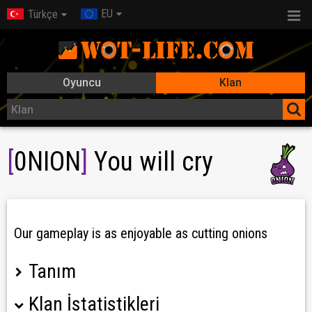
EU
Türkçe
Oyuncu
Klan
[
0NION
]
You will cry
Our gameplay is as enjoyable as cutting onions
Tanım
Klan İstatistikleri
Teil des Schiffs! Teil der Crew