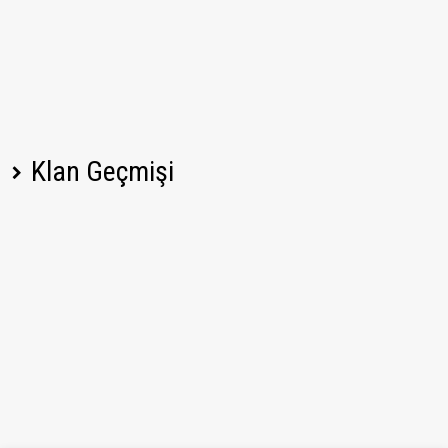
Klan Geçmişi
Oyuncu adı
Değişiklik
Tarih
Ayrıldı
04.08.2026 04:29 UTC
_U_F_S_
Katıldı
28.07.2026 21:20 UTC
Sabin_D
Katıldı
21.07.2026 18:00 UTC
Smashe