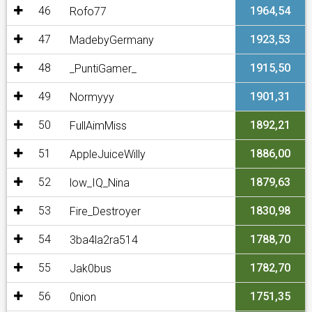
46
1964,54
Rofo77
47
1923,53
MadebyGermany
48
1915,50
_PuntiGamer_
49
1901,31
Normyyy
50
1892,21
FullAimMiss
51
1886,00
AppleJuiceWilly
52
1879,63
low_IQ_Nina
53
1830,98
Fire_Destroyer
54
1788,70
3ba4la2ra514
55
1782,70
Jak0bus
56
1751,35
0nion