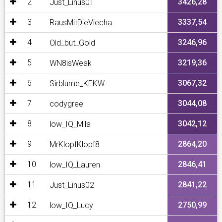
2
3426,28
Just_Linus01
3
3337,54
RausMitDieViecha
4
3246,96
Old_but_Gold
5
3219,36
WN8isWeak
6
3067,32
Sirblume_KEKW
7
3044,08
codygree
8
3042,12
low_IQ_Mila
9
2864,20
MrKlopfKlopf8
10
2846,41
low_IQ_Lauren
11
2841,22
Just_Linus02
12
2750,99
low_IQ_Lucy