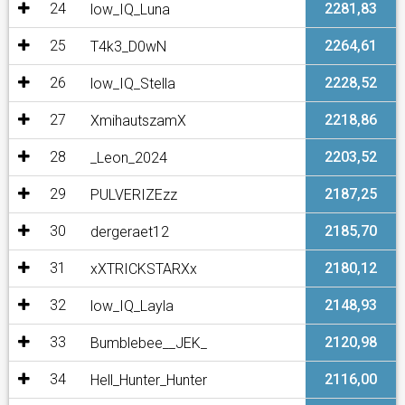
24
2281,83
low_IQ_Luna
25
2264,61
T4k3_D0wN
26
2228,52
low_IQ_Stella
27
2218,86
XmihautszamX
28
2203,52
_Leon_2024
29
2187,25
PULVERIZEzz
30
2185,70
dergeraet12
31
2180,12
xXTRICKSTARXx
32
2148,93
low_IQ_Layla
33
2120,98
Bumblebee__JEK_
34
2116,00
Hell_Hunter_Hunter