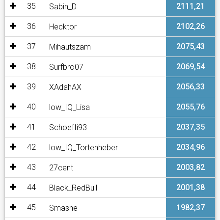
35
2111,21
Sabin_D
36
2102,26
Hecktor
37
2075,43
Mihautszam
38
2069,54
Surfbro07
39
2056,33
XAdahAX
40
2055,76
low_IQ_Lisa
41
2037,35
Schoeffi93
42
2034,96
low_IQ_Tortenheber
43
2003,82
27cent
44
2001,38
Black_RedBull
45
1982,37
Smashe