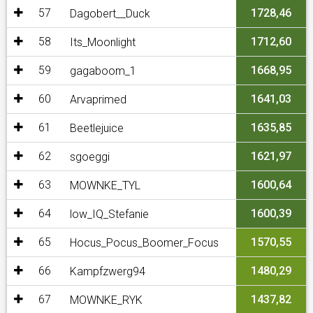
57
1728,46
Dagobert__Duck
58
1712,60
Its_Moonlight
59
1668,95
gagaboom_1
60
1641,03
Arvaprimed
61
1635,85
Beetlejuice
62
1621,97
sgoeggi
63
1600,64
MOWNKE_TYL
64
1600,39
low_IQ_Stefanie
65
1570,55
Hocus_Pocus_Boomer_Focus
66
1480,29
Kampfzwerg94
67
1437,82
MOWNKE_RYK