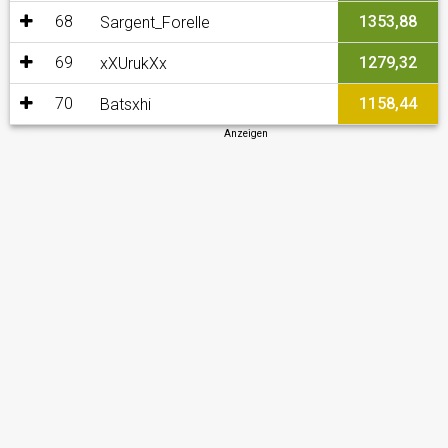
68
1353,88
Sargent_Forelle
69
1279,32
xXUrukXx
70
1158,44
Batsxhi
Anzeigen