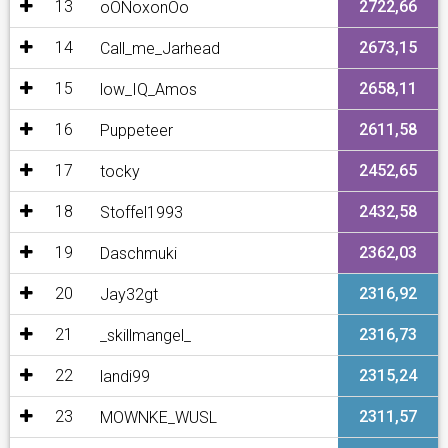
13
2722,66
oONoxonOo
14
2673,15
Call_me_Jarhead
15
2658,11
low_IQ_Amos
16
2611,58
Puppeteer
17
2452,65
tocky
18
2432,58
Stoffel1993
19
2362,03
Daschmuki
20
2316,92
Jay32gt
21
2316,73
_skillmangel_
22
2315,24
landi99
23
2311,57
MOWNKE_WUSL